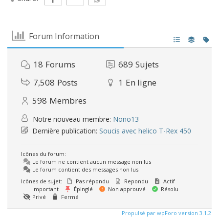
Forum Information
18
Forums
689
Sujets
7,508
Posts
1
En ligne
598
Membres
Notre nouveau membre:
Nono13
Dernière publication:
Soucis avec helico T-Rex 450
Icônes du forum:
Le forum ne contient aucun message non lus
Le forum contient des messages non lus
Icônes de sujet:
Pas répondu
Repondu
Actif
Important
Épinglé
Non approuvé
Résolu
Privé
Fermé
Propulsé par wpForo version 3.1.2