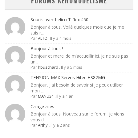
FORUMS AEROMODELISME
Soucis avec helico T-Rex 450
Bonjour à tous, Voilà quelques mois que je me
suis r...
Par
ALTO
,
Il y a 4 mois
Bonjour à tous !
Bonjour et merci de m'accueillir ici. Je ne suis pas
un...
Par
hbuschard
,
Il y a 5 mois
TENSION MAX Servos Hitec HS82MG
Bonjour, J'ai besoin de savoir si je peux utiliser
mon ...
Par
MANU34
,
Il y a 1 an
Calage ailes
Bonjour à tous. Nouveau sur le forum, je viens
vous d...
Par
Arthy
,
Il y a 2 ans