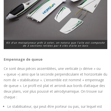
Kit d’un motoplaneur prêt à voler, on notera que l’aile est composée
de 3 sections reliées par 4 clés d’aile en bois
Empennage de queue
Ce sont deux pièces assemblées, une verticale (« dérive » ou
« queue ») ainsi que la seconde perpendiculaire et horizontale du
nom de « stabilisateur ». L’ensemble est nommé « empennage
de queue ». Le profil est plat et arrondi aux bords d’attaque des
deux plans, voir plus poussé et aérodynamique. On trouve sur
chaque :
Le stabilisateur, qui peut-être porteur ou pas, sur lequel est