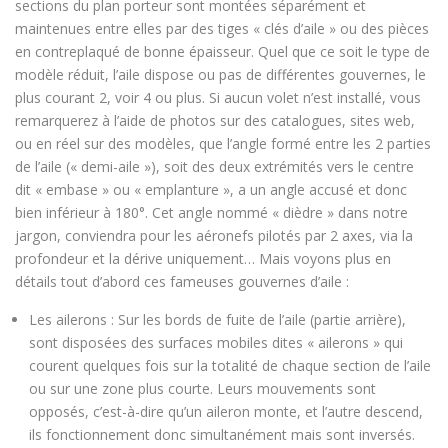
sections du plan porteur sont montées séparément et
maintenues entre elles par des tiges « clés d’aile » ou des pièces
en contreplaqué de bonne épaisseur. Quel que ce soit le type de
modèle réduit, l’aile dispose ou pas de différentes gouvernes, le
plus courant 2, voir 4 ou plus. Si aucun volet n’est installé, vous
remarquerez à l’aide de photos sur des catalogues, sites web,
ou en réel sur des modèles, que l’angle formé entre les 2 parties
de l’aile (« demi-aile »), soit des deux extrémités vers le centre
dit « embase » ou « emplanture », a un angle accusé et donc
bien inférieur à 180°. Cet angle nommé « dièdre » dans notre
jargon, conviendra pour les aéronefs pilotés par 2 axes, via la
profondeur et la dérive uniquement… Mais voyons plus en
détails tout d’abord ces fameuses gouvernes d’aile :
Les ailerons : Sur les bords de fuite de l’aile (partie arrière),
sont disposées des surfaces mobiles dites « ailerons » qui
courent quelques fois sur la totalité de chaque section de l’aile
ou sur une zone plus courte. Leurs mouvements sont
opposés, c’est-à-dire qu’un aileron monte, et l’autre descend,
ils fonctionnement donc simultanément mais sont inversés.