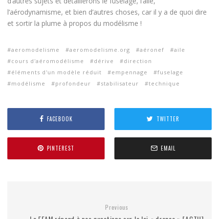
d’autres sujets et détaillerons le fuselage, l’aile,
l’aérodynamisme, et bien d’autres choses, car il y a de quoi dire
et sortir la plume à propos du modélisme !
aeromodelisme
aeromodelisme.org
aéronef
aile
cours d'aéromodélisme
dérive
direction
éléments d'un modèle réduit
empennage
fuselage
modélisme
profondeur
stabilisateur
technique
FACEBOOK
TWITTER
PINTEREST
EMAIL
Previous
La FFAM répond à nos questions sur la loi « drones » [ACTU]