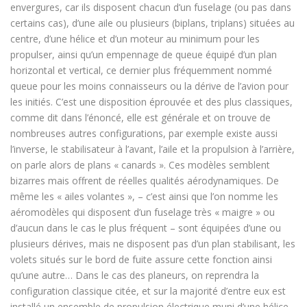
envergures, car ils disposent chacun d’un fuselage (ou pas dans
certains cas), d’une aile ou plusieurs (biplans, triplans) situées au
centre, d’une hélice et d’un moteur au minimum pour les
propulser, ainsi qu’un empennage de queue équipé d’un plan
horizontal et vertical, ce dernier plus fréquemment nommé
queue pour les moins connaisseurs ou la dérive de l’avion pour
les initiés. C’est une disposition éprouvée et des plus classiques,
comme dit dans l’énoncé, elle est générale et on trouve de
nombreuses autres configurations, par exemple existe aussi
l’inverse, le stabilisateur à l’avant, l’aile et la propulsion à l’arrière,
on parle alors de plans « canards ». Ces modèles semblent
bizarres mais offrent de réelles qualités aérodynamiques. De
même les « ailes volantes », – c’est ainsi que l’on nomme les
aéromodèles qui disposent d’un fuselage très « maigre » ou
d’aucun dans le cas le plus fréquent – sont équipées d’une ou
plusieurs dérives, mais ne disposent pas d’un plan stabilisant, les
volets situés sur le bord de fuite assure cette fonction ainsi
qu’une autre… Dans le cas des planeurs, on reprendra la
configuration classique citée, et sur la majorité d’entre eux est
installé un ensemble de propulsion électrique muni d’une hélice