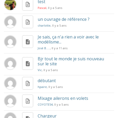
test
Pascal
, Il y a 5 ans
un ouvrage de référence ?
charlotte
, Il y a 5 ans
Je sais, ça n'a rien a voir avec le
modélisme...
José B.....
, Il y a 11 ans
Bjr tout le monde je suis nouveau
sur le site
Vic
, Il y a 5 ans
débutant
hpaire
, Il y a 5 ans
Mixage ailerons en volets
COYOTE54
, Il y a 5 ans
Chargeur