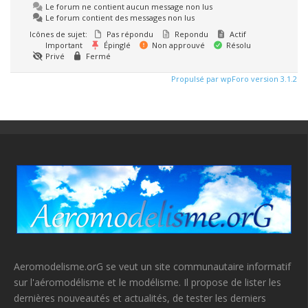
Le forum ne contient aucun message non lus
Le forum contient des messages non lus
Icônes de sujet:
Pas répondu
Repondu
Actif
Important
Épinglé
Non approuvé
Résolu
Privé
Fermé
Propulsé par wpForo version 3.1.2
Aeromodelisme.orG se veut un site communautaire informatif
sur l'aéromodélisme et le modélisme. Il propose de lister les
dernières nouveautés et actualités, de tester les derniers