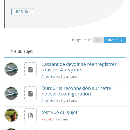
RSS
Page 1 / 12
Suivant
Titre du sujet
Lassant de devoir se réenregistrer
tous les 4 à 5 jours
Airparterre
, Il y a 4 ans
Durdur la reconnexion sur cette
nouvelle configuration
Airparterre
, Il y a 5 ans
test vue du sujet
Pascal
, Il y a 5 ans