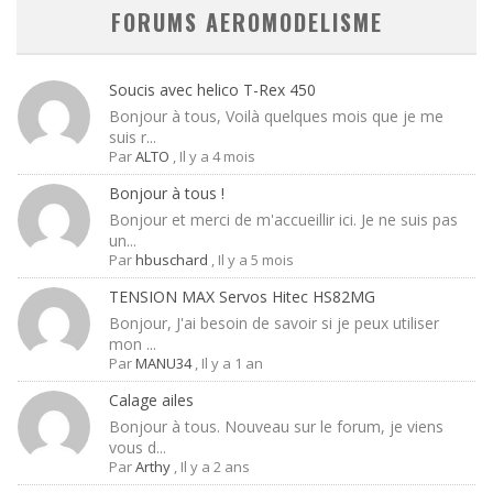
FORUMS AEROMODELISME
Soucis avec helico T-Rex 450
Bonjour à tous, Voilà quelques mois que je me
suis r...
Par
ALTO
,
Il y a 4 mois
Bonjour à tous !
Bonjour et merci de m'accueillir ici. Je ne suis pas
un...
Par
hbuschard
,
Il y a 5 mois
TENSION MAX Servos Hitec HS82MG
Bonjour, J'ai besoin de savoir si je peux utiliser
mon ...
Par
MANU34
,
Il y a 1 an
Calage ailes
Bonjour à tous. Nouveau sur le forum, je viens
vous d...
Par
Arthy
,
Il y a 2 ans