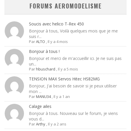
FORUMS AEROMODELISME
Soucis avec helico T-Rex 450
Bonjour à tous, Voilà quelques mois que je me
suis r...
Par
ALTO
,
Il y a 4 mois
Bonjour à tous !
Bonjour et merci de m'accueillir ici. Je ne suis pas
un...
Par
hbuschard
,
Il y a 5 mois
TENSION MAX Servos Hitec HS82MG
Bonjour, J'ai besoin de savoir si je peux utiliser
mon ...
Par
MANU34
,
Il y a 1 an
Calage ailes
Bonjour à tous. Nouveau sur le forum, je viens
vous d...
Par
Arthy
,
Il y a 2 ans