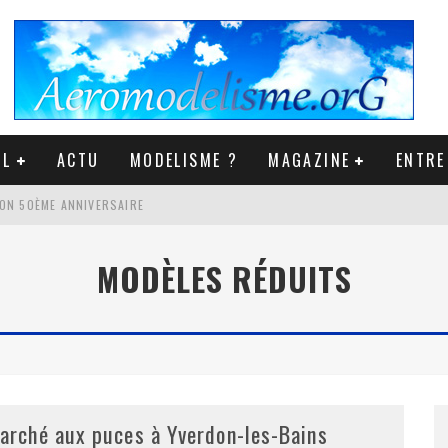
IL
ACTU
MODELISME ?
MAGAZINE
ENTRE
ON 50ÈME ANNIVERSAIRE
NEUR VINTAGE LEPRECHAUN
MODÈLES RÉDUITS
3K ET PLUS ...
VER 2021 2022
arché aux puces à Yverdon-les-Bains