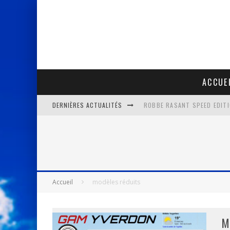
ACCUE
DERNIÈRES ACTUALITÉS
ROBBE RASANT SPEED EDITI
VOL DE PENTE AVEC LE PLA
CHAÎNE YOUTUBE PLANEURS F
CATALOGUES MULTIPLEX HI
Accueil
modèles réduits
M