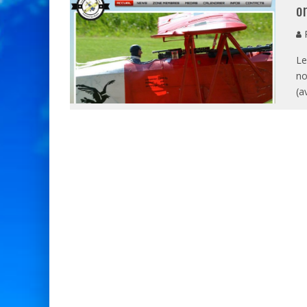
o
P
Le
no
(a