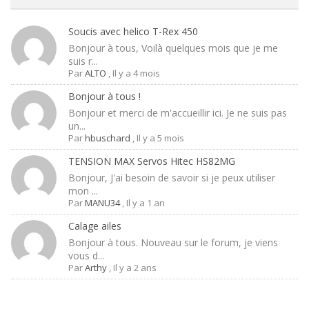
Soucis avec helico T-Rex 450
Bonjour à tous, Voilà quelques mois que je me
suis r...
Par
ALTO
,
Il y a 4 mois
Bonjour à tous !
Bonjour et merci de m'accueillir ici. Je ne suis pas
un...
Par
hbuschard
,
Il y a 5 mois
TENSION MAX Servos Hitec HS82MG
Bonjour, J'ai besoin de savoir si je peux utiliser
mon ...
Par
MANU34
,
Il y a 1 an
Calage ailes
Bonjour à tous. Nouveau sur le forum, je viens
vous d...
Par
Arthy
,
Il y a 2 ans