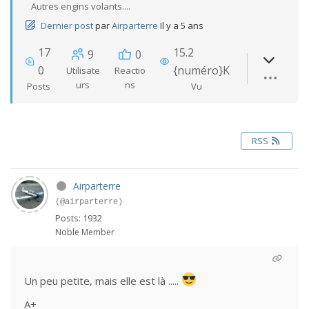
Autres engins volants....
Dernier post
par
Airparterre
Il y a 5 ans
17
15.2
9
0
0
{numéro}K
Utilisate
Reactio
urs
ns
Posts
Vu
RSS
Airparterre
(@airparterre)
Posts: 1932
Noble Member
Un peu petite, mais elle est là .....
A+