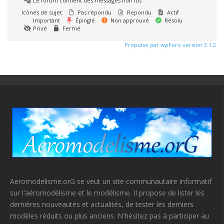
Le forum contient des messages non lus
Icônes de sujet:
Pas répondu
Repondu
Actif
Important
Épinglé
Non approuvé
Résolu
Privé
Fermé
Propulsé par wpForo version 3.1.2
Aeromodelisme.orG se veut un site communautaire informatif
sur l'aéromodélisme et le modélisme. Il propose de lister les
dernières nouveautés et actualités, de tester les derniers
modèles réduits ou plus anciens. N'hésitez pas à participer au