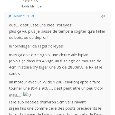
Posts: 1855
Noble Member
Début du sujet
ouai… c'est juste une idée. :rolleyes:
plus ça va, plus je passe de temps a cogiter qu'a tailler
du bois, ou du dépron!
le "privilège" de l'age! :rolleyes:
mais ça doit ètre rigolo, une ch'tite aile biplan.
je vois ça dans les 450gr, un fuselage en mousse de
4cm, histoire d'y loger une 3S de 2800mA, le Rx et le
contro.
un moteur avec un kv de 1200 (environ) apte a faire
tourner une 9x4 a 9x6 …. c'est peut être un peu trop!
mais…..
l'aile sup décalée d'environ 5cm vers l'avant.
si j'en fais une comme celle des posts précédents le
bord d'attaque de l'aile inf. sera droit et celui de l'aile