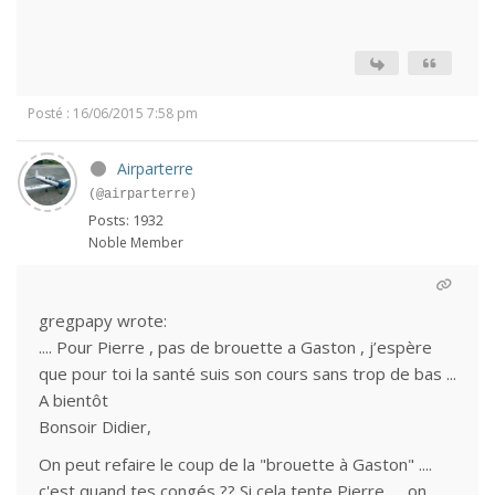
Posté : 16/06/2015 7:58 pm
Airparterre
(@airparterre)
Posts: 1932
Noble Member
gregpapy wrote:
.... Pour Pierre , pas de brouette a Gaston , j’espère
que pour toi la santé suis son cours sans trop de bas ...
A bientôt
Bonsoir Didier,
On peut refaire le coup de la "brouette à Gaston" ....
c'est quand tes congés ?? Si cela tente Pierre, ... on