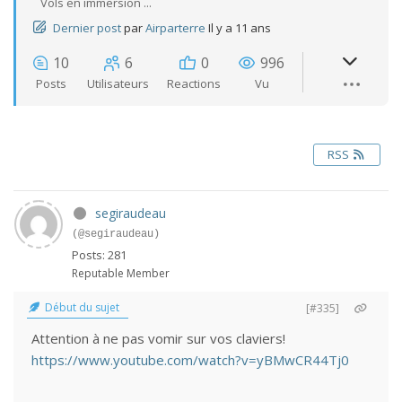
Vols en immersion ...
Dernier post
par
Airparterre
Il y a 11 ans
10
6
0
996
Posts
Utilisateurs
Reactions
Vu
RSS
segiraudeau
(@segiraudeau)
Posts: 281
Reputable Member
Début du sujet
[#335]
Attention à ne pas vomir sur vos claviers!
https://www.youtube.com/watch?v=yBMwCR44Tj0