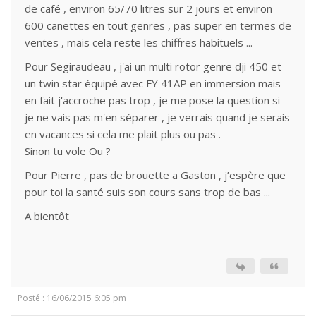
de café , environ 65/70 litres sur 2 jours et environ
600 canettes en tout genres , pas super en termes de
ventes , mais cela reste les chiffres habituels ...
Pour Segiraudeau , j'ai un multi rotor genre dji 450 et
un twin star équipé avec FY 41AP en immersion mais
en fait j'accroche pas trop , je me pose la question si
je ne vais pas m'en séparer , je verrais quand je serais
en vacances si cela me plait plus ou pas .
Sinon tu vole Ou ?
Pour Pierre , pas de brouette a Gaston , j’espère que
pour toi la santé suis son cours sans trop de bas ...
A bientôt
Posté : 16/06/2015 6:05 pm