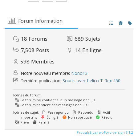
Forum Information
18
Forums
689
Sujets
7,508
Posts
14
En ligne
598
Membres
Notre nouveau membre:
Nono13
Dernière publication:
Soucis avec helico T-Rex 450
Icônes du forum:
Le forum ne contient aucun message non lus
Le forum contient des messages non lus
Icônes de sujet:
Pas répondu
Repondu
Actif
Important
Épinglé
Non approuvé
Résolu
Privé
Fermé
Propulsé par wpForo version 3.1.2