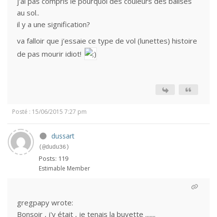
j'ai pas compris le pourquoi des couleurs des balises
au sol..
il y a une signification?
va falloir que j'essaie ce type de vol (lunettes) histoire
de pas mourir idiot!
Posté : 15/06/2015 7:27 pm
dussart
(@dudu36)
Posts: 119
Estimable Member
gregpapy wrote:
Bonsoir , j'y était , je tenais la buvette .......