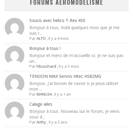
FORUMS AEROMODELISME
Soucis avec helico T-Rex 450
Bonjour à tous, Voilà quelques mois que je me
suis r...
Par
ALTO
,
Il y a 4 mois
Bonjour à tous !
Bonjour et merci de m'accueillir ici. Je ne suis pas
un...
Par
hbuschard
,
Il y a 5 mois
TENSION MAX Servos Hitec HS82MG
Bonjour, J'ai besoin de savoir si je peux utiliser
mon ...
Par
MANU34
,
Il y a 1 an
Calage ailes
Bonjour à tous. Nouveau sur le forum, je viens
vous d...
Par
Arthy
,
Il y a 2 ans