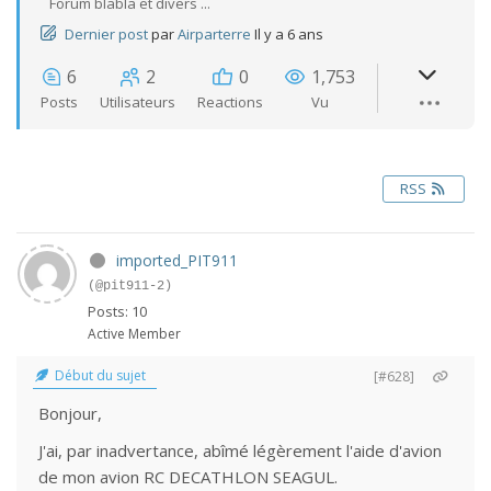
Forum blabla et divers ...
Dernier post
par
Airparterre
Il y a 6 ans
6
2
0
1,753
Posts
Utilisateurs
Reactions
Vu
RSS
imported_PIT911
(@pit911-2)
Posts: 10
Active Member
Début du sujet
[#628]
Bonjour,
J'ai, par inadvertance, abîmé légèrement l'aide d'avion
de mon avion RC DECATHLON SEAGUL.