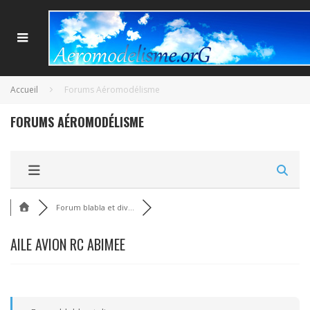
Accueil
Forums Aéromodélisme
FORUMS AÉROMODÉLISME
Forum blabla et div...
AILE AVION RC ABIMEE